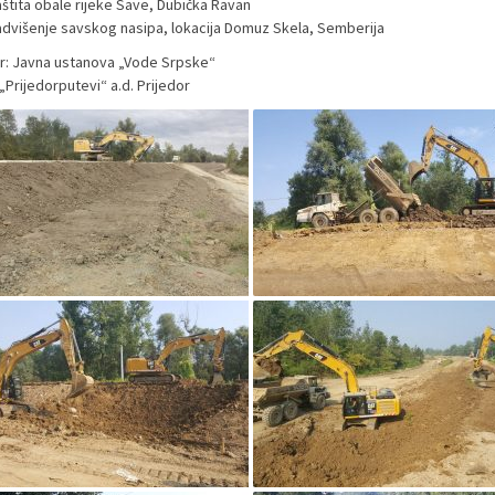
aštita obale rijeke Save, Dubička Ravan
advišenje savskog nasipa, lokacija Domuz Skela, Semberija
or: Javna ustanova „Vode Srpske“
„Prijedorputevi“ a.d. Prijedor