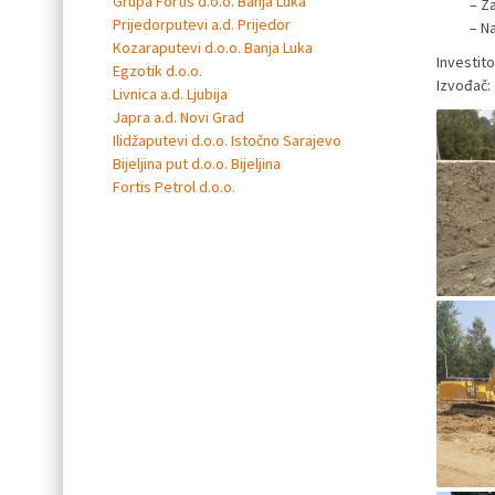
Grupa Fortis d.o.o. Banja Luka
– Z
Prijedorputevi a.d. Prijedor
– N
Kozaraputevi d.o.o. Banja Luka
Investit
Egzotik d.o.o.
Izvođač: 
Livnica a.d. Ljubija
Japra a.d. Novi Grad
Ilidžaputevi d.o.o. Istočno Sarajevo
Bijeljina put d.o.o. Bijeljina
Fortis Petrol d.o.o.