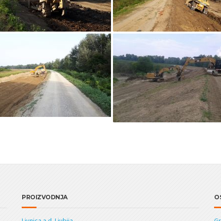
PROIZVODNJA
O
Livnica a.d. Ljubija
Gr