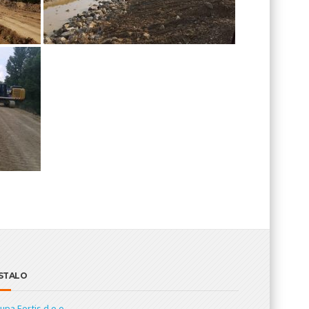
STALO
upa Fortis d.o.o.