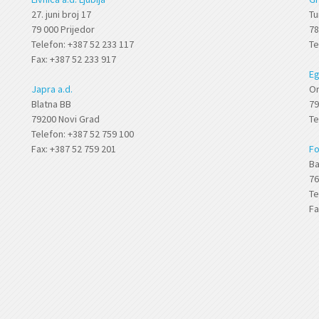
27. juni broj 17
Tu
79 000 Prijedor
78
Telefon: +387 52 233 117
Te
Fax: +387 52 233 917
Eg
Japra a.d.
Or
Blatna BB
79
79200 Novi Grad
Te
Telefon: +387 52 759 100
Fax: +387 52 759 201
Fo
Ba
76
Te
Fa