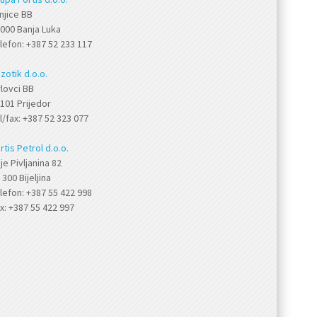
njice BB
000 Banja Luka
lefon: +387 52 233 117
zotik d.o.o.
lovci BB
101 Prijedor
l/fax: +387 52 323 077
rtis Petrol d.o.o.
je Pivljanina 82
 300 Bijeljina
lefon: +387 55 422 998
x: +387 55 422 997