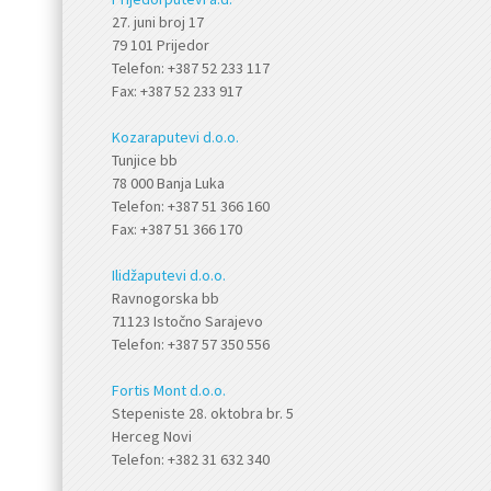
27. juni broj 17
79 101 Prijedor
Telefon: +387 52 233 117
Fax: +387 52 233 917
Kozaraputevi d.o.o.
Tunjice bb
78 000 Banja Luka
Telefon: +387 51 366 160
Fax: +387 51 366 170
Ilidžaputevi d.o.o.
Ravnogorska bb
71123 Istočno Sarajevo
Telefon: +387 57 350 556
Fortis Mont d.o.o.
Stepeniste 28. oktobra br. 5
Herceg Novi
Telefon: +382 31 632 340