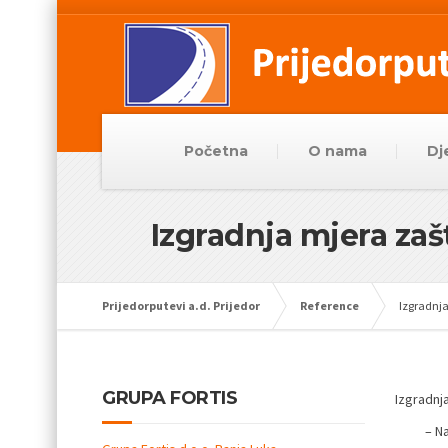
Početna
O nama
Dj
Izgradnja mjera zašt
Prijedorputevi a.d. Prijedor
Reference
Izgradnja
GRUPA FORTIS
Izgradnja
– N