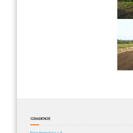
GRAĐENJE
Prijedorputevi a.d.