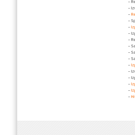
– Re
– I
–
Re
– S
–
Iz
– I
– Re
– Sa
– Sa
– S
–
Iz
– I
– I
–
Iz
–
Iz
–
Hi