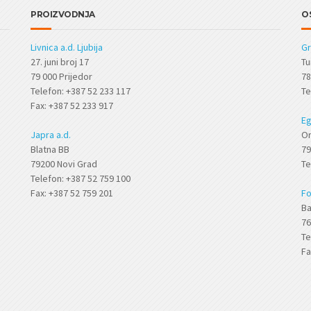
PROIZVODNJA
O
Livnica a.d. Ljubija
Gr
27. juni broj 17
Tu
79 000 Prijedor
78
Telefon: +387 52 233 117
Te
Fax: +387 52 233 917
Eg
Japra a.d.
Or
Blatna BB
79
79200 Novi Grad
Te
Telefon: +387 52 759 100
Fax: +387 52 759 201
Fo
Ba
76
Te
Fa