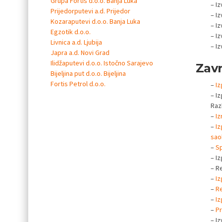
Grupa Fortis d.o.o. Banja Luka
– I
Prijedorputevi a.d. Prijedor
– I
Kozaraputevi d.o.o. Banja Luka
– I
Egzotik d.o.o.
– Iz
Livnica a.d. Ljubija
– Iz
Japra a.d. Novi Grad
Ilidžaputevi d.o.o. Istočno Sarajevo
Zavr
Bijeljina put d.o.o. Bijeljina
Fortis Petrol d.o.o.
–
Iz
– Iz
Raz
–
Iz
–
Iz
sao
–
Sp
– I
– R
–
Iz
–
Re
–
Iz
–
Pr
– I