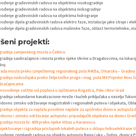
zvođenje građevinskih radova na objektima visokogradnje
zvođenje građevinskih radova na objektima niskogradnje
zvođenje građevinskih radova na objektima hidrogranje
vođenje dijela građevinskih radova elektro faze, instalacije jake struje i e
vođenje dijela građevinskih radova mašinske faze, oblast termotehnike, instal
šeni projekti:
gradnja zamjenskog mosta u Čelincu
gradnja saobraćajnice i mosta preko rijeke Ukrine u Dragalovcima, na lokaciji
boj
rada mosta preko izmještenog regionalnog puta R405a, Omarska – Gradina
gradnja nadvožnjaka preko željezničke pruge i mag. puta M4 Prijedor-Novi G
braćajnicama
rovođenje zaštite od poplava u opštinama Rogatica, Pale i Novi Grad
zgradnja sekundarne kanalizacione mreže i kućnih priključaka u naselju Tukovi
edovno zimsko održavanje magistralnih i regionalnih puteva i objekata, Oblas
gradnja objekta za naplatu posebne naplate za upotrebu dionice autoputa E
dovno i zimsko održavanje autoputa i pripadajućih objekata na dionici Grad
gradnja mosta br. 409 preko rijeke Vrbas u Karanovcu
ojektovanje i izgradnja pristupnih lokalnih puteva u sklopu hidroelektrane U
zvođenje zemljanih radova na objektu autoputa Banja Luka – Doboj, dionica P