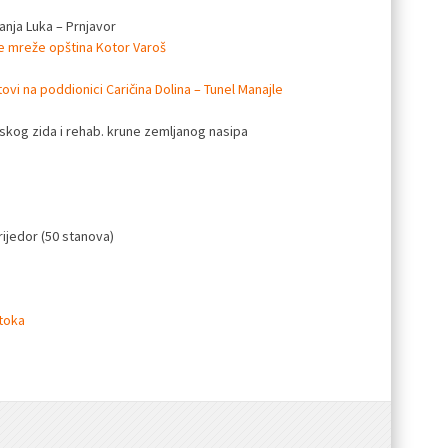
anja Luka – Prnjavor
e mreže opština Kotor Varoš
tovi na poddionici Caričina Dolina – Tunel Manajle
ejskog zida i rehab. krune zemljanog nasipa
ijedor (50 stanova)
itoka