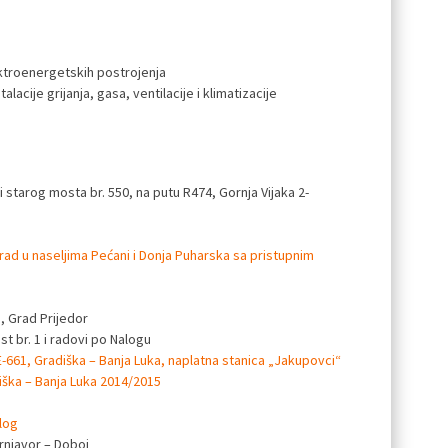
lektroenergetskih postrojenja
acije grijanja, gasa, ventilacije i klimatizacije
 starog mosta br. 550, na putu R474, Gornja Vijaka 2-
rad u naseljima Pećani i Donja Puharska sa pristupnim
, Grad Prijedor
t br. 1 i radovi po Nalogu
-661, Gradiška – Banja Luka, naplatna stanica „Jakupovci“
iška – Banja Luka 2014/2015
log
rnjavor – Doboj