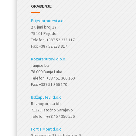
GRAĐENJE
Prijedorputevi a.d.
27. juni broj 17
79 101 Prijedor
Telefon: +387 52 233 117
Fax: +387 52 233 917
Kozaraputevi d.o.o.
Tunjice bb
78 000 Banja Luka
Telefon: +387 51 366 160
Fax: +387 51 366 170
Ilidžaputevi d.o.o.
Ravnogorska bb
71123 Istočno Sarajevo
Telefon: +387 57 350 556
Fortis Mont d.o.o.
Stepeniste 28. oktobra br. 5