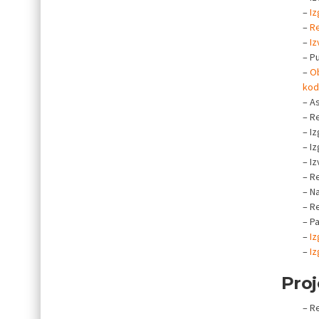
–
Iz
–
Re
–
Iz
– P
–
Ob
kod
– As
– Re
– Iz
– I
– I
– Re
– Na
– Re
– Pa
–
Iz
–
Iz
Proj
– R