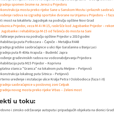
gradnja spomen česme na Jerezi u Prijedoru
konstrukcija mosta preko rijeke Sane u Sanskom Mostu i prilaznih saobraća
vođenje radova na izgradnji sportske dvorane na Urijama u Prijedoru – I faz
ut i most na lokalitetu Jagodnjak na području opštine Novi Grad
ilaznica Prijedor, veza M-4 i M-15, raskršće kod Jugobanke Prijedor – rekon
 Jugobanke i rehabilitacija M-15 od Tešinića do mosta na Sani
faltiranje puteva na području opštine Prijedor u 2010 godini
habilitacija puta Potkozara – Čajniče – Metaljka R448
gradnja gradske saobraćajnice u ulici Ilije Garašanina u Banja Luci
zgradnja puta R-404a Arapuša – Budimlić Japra
zvođenje građevinskih radova na vodosnabdjevanju Prijedora
habilitacija puta M15 Prijedor – Koprivna
platna stanica ”Granica” na lokalnom putu Meljine – Petijevići
konstrukcija lokalnog puta Sitnica – Petijevići
rterno uređenje i instalacije ulice Kralja Petra I Oslobodioca (faza I i II)
gradnja saobraćajnice u poslovnoj zoni Celpak
gradnja novog mosta preko rijeke Vrbas – Zeleni most
ekti u toku:
edovno i zimsko održavanje autoputa i pripadajućih objekata na dionici Grad