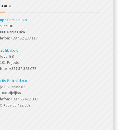
STALO
upa Fortis d.o.o.
njice BB
000 Banja Luka
lefon: +387 52 233 117
zotik d.o.o.
lovci BB
101 Prijedor
l/fax: +387 52 323 077
rtis Petrol d.o.o.
je Pivljanina 82
 300 Bijeljina
lefon: +387 55 422 998
x: +387 55 422 997