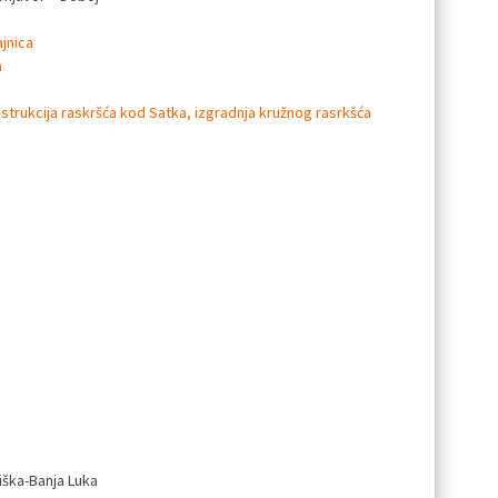
jnica
a
strukcija raskršća kod Satka, izgradnja kružnog rasrkšća
iška-Banja Luka