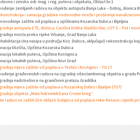
dovno i zimsko odr. mag. i reg. puteva i objekata, Oblast br.1
zvođenje zemljanih radova na objektu autoputa Banja Luka – Doboj, dionica B
konstrukcija i sanacija gradske vodovodne mreže i proširenje kanalizacion
provođenje zaštite od poplava u opštinama Kozarska Dubica i Bijeljina
gradnja autoputa E75, dionica: Caričina Dolina-Vladičin Han, LOT 5 – Put i mos
zgradnja mosta preko rijeke Vrbanje, Grad Banja Luka
habilitacija Una nasipa u području Koz. Dubice, uključujući rekonstrukciju k
nacija klizišta, Opština Kozarska Dubica
nacija lokalnih puteva, Opština Kostajnica
anacija lokalnih puteva, Opština Novi Grad
gradnja mjera zaštite od poplava u Tesliću i Kostajnici – TG 17
zvođenje građevinskih radova na izgradnji višestambenog objekta u gradu Pr
zgradnja nadstrešnice na graničnom prelazu Gradiška
gradnja mjera zaštite od poplava u Kozarskoj Dubici i Bijeljini (TG7)
gradnja objekta „Mala hidroelektrana Crveni breg“
tni radovi na zaštiti šire oblasti Svilajnca od poplava reke Resave i njenih pr