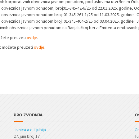
ih korporativnih obveznica javnom ponudom, pod uslovima utvrđenim Odl
 obveznica javnom ponudom, broj:01-345-42-6/25 od 22.01.2025. godine, O
 obveznica javnom ponudom broj: 01-345-261-1/25 od 11.03.2025. godine i
 obveznica javnom ponudom broj: 01-345-404-2/25 od 03.04.2025. godine i
ivnih obveznica javnom ponudom na Banjalučkoj berzi Emitenta emitovani
žete preuzeti
ovdje
.
t možete preuzeti
ovdje
.
PROIZVODNJA
O
Livnica a.d. Ljubija
Gr
27. juni broj 17
Tu