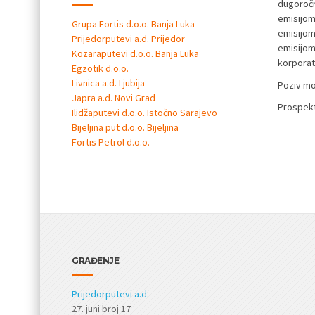
dugoročn
emisijom
Grupa Fortis d.o.o. Banja Luka
emisijom
Prijedorputevi a.d. Prijedor
emisijom
Kozaraputevi d.o.o. Banja Luka
korporat
Egzotik d.o.o.
Livnica a.d. Ljubija
Poziv mo
Japra a.d. Novi Grad
Prospek
Ilidžaputevi d.o.o. Istočno Sarajevo
Bijeljina put d.o.o. Bijeljina
Fortis Petrol d.o.o.
GRAĐENJE
Prijedorputevi a.d.
27. juni broj 17