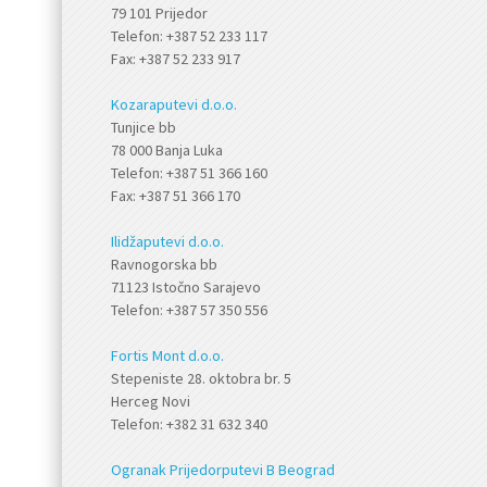
79 101 Prijedor
Telefon: +387 52 233 117
Fax: +387 52 233 917
Kozaraputevi d.o.o.
Tunjice bb
78 000 Banja Luka
Telefon: +387 51 366 160
Fax: +387 51 366 170
Ilidžaputevi d.o.o.
Ravnogorska bb
71123 Istočno Sarajevo
Telefon: +387 57 350 556
Fortis Mont d.o.o.
Stepeniste 28. oktobra br. 5
Herceg Novi
Telefon: +382 31 632 340
Ogranak Prijedorputevi B Beograd