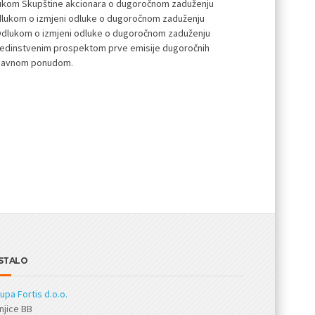
ukom Skupštine akcionara o dugoročnom zaduženju
dlukom o izmjeni odluke o dugoročnom zaduženju
 Odlukom o izmjeni odluke o dugoročnom zaduženju
 Jedinstvenim prospektom prve emisije dugoročnih
h javnom ponudom.
STALO
upa Fortis d.o.o.
njice BB