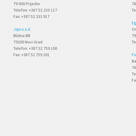
79 000 Prijedor
78
Telefon: +387 52 233 117
Te
Fax: +387 52 233 917
Eg
Japra a.d.
Or
Blatna BB
79
79200 Novi Grad
Te
Telefon: +387 52 759 100
Fax: +387 52 759 201
Fo
Ba
76
Te
Fa