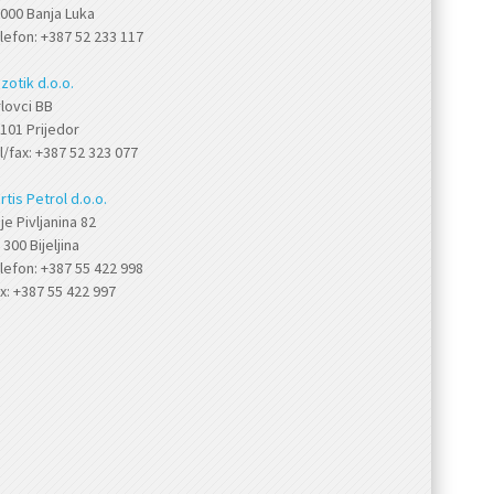
000 Banja Luka
lefon: +387 52 233 117
zotik d.o.o.
lovci BB
101 Prijedor
l/fax: +387 52 323 077
rtis Petrol d.o.o.
je Pivljanina 82
 300 Bijeljina
lefon: +387 55 422 998
x: +387 55 422 997